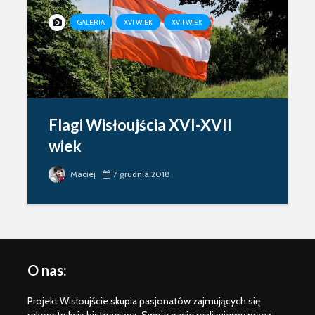
GALERIA
XVI WIEK
XVII WIEK
Flagi Wisłoujścia XVI-XVII
wiek
Maciej
7 grudnia 2018
O nas:
Projekt Wisłoujście skupia pasjonatów zajmujących się