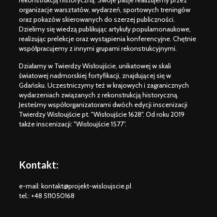
rekonstrukcją historyczną. Swoje pasje realizujemy przez
organizacje warsztatów, wydarzeń, sportowych treningów
oraz pokazów skierowanych do szerzej publiczności.
Dzielimy się wiedzą publikując artykuły popularnonaukowe,
realizując prelekcje oraz wystąpienia konferencyjne. Chętnie
współpracujemy z innymi grupami rekonstrukcyjnymi.
Działamy w Twierdzy Wisłoujście, unikatowej w skali
światowej nadmorskiej fortyfikacji, znajdującej się w
Gdańsku. Uczestniczymy też w krajowych i zagranicznych
wydarzeniach związanych z rekonstrukcją historyczną.
Jesteśmy współorganizatorami dwóch edycji inscenizacji
Twierdzy Wisłoujście pt. "Wisłoujście 1628". Od roku 2019
także inscenizacji: "Wisłoujście 1577”.
Weichselmünde
Posiłek w
1734 – information
i na Okręc
package ENG –
David Men
Kontakt:
event canceled
Wisłoujści
Wisłoujście 1628 /
informacj
e-mail: kontakt@projekt-wisloujscie.pl
2025 Informacje
uczestnik
tel.: +48 511050168
dla grup
rekonstrukcji
Flagi Wisł