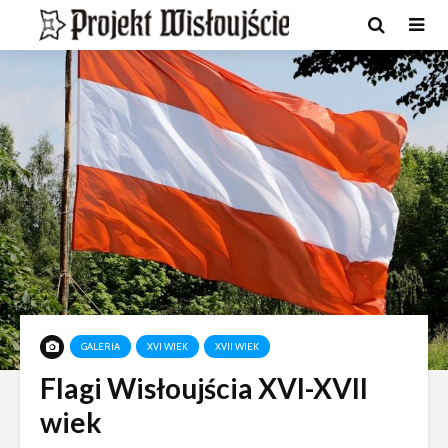
GALERIA
XVI WIEK
XVII WIEK
Flagi Wisłoujścia XVI-XVII
wiek