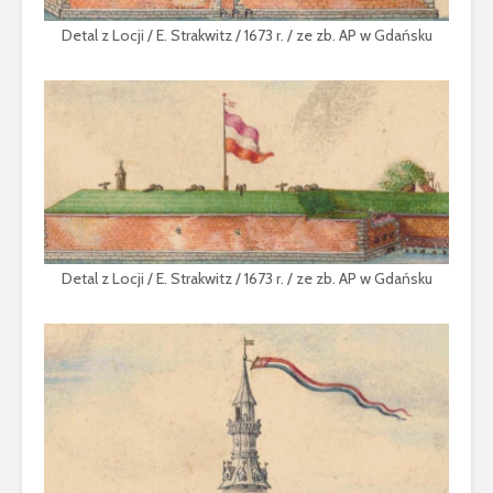
historycznych
XVI-XVII 
Detal z Locji / E. Strakwitz / 1673 r. / ze zb. AP w Gdańsku
„W braterstwie,
odwadze,
zwycięstwo
osiągniemy” –
rozkazy dla floty
bitwy oliwskiej 1627
r.
Detal z Locji / E. Strakwitz / 1673 r. / ze zb. AP w Gdańsku