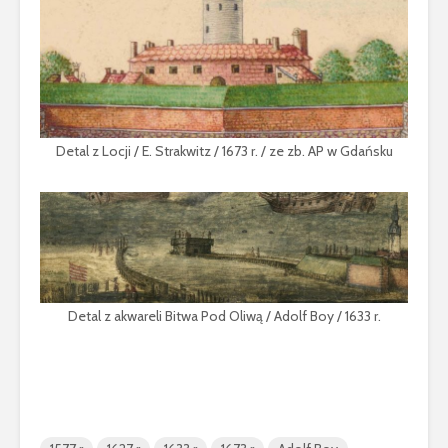
Detal z Locji / E. Strakwitz / 1673 r. / ze zb. AP w Gdańsku
Detal z akwareli Bitwa Pod Oliwą / Adolf Boy / 1633 r.