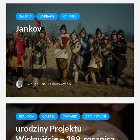
GALERIA
WYPRAWY
XVII WIEK
Jankov
Ewelina
38 wyświetleń
EDUKACJA
GALERIA
XVII WIEK
Z ŻYCIA ZAŁOGI
urodziny Projektu
Wisłoujście – 389. rocznica