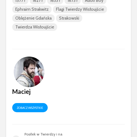
1577 r
1627 r
1633 r
1673 r
Adolf Boy
Ephraim Strakwitz
Flagi Twierdzy Wisłoujście
Oblężenie Gdańska
Strakowski
Twierdza Wisłoujście
Maciej
ZOBACZ WSZYSTKIE
Posiłek w Twierdzy i na