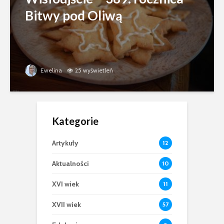
Bitwy pod Oliwą
Ewelina
25 wyświetleń
Kategorie
Artykuły
12
Aktualności
10
XVI wiek
11
XVII wiek
57