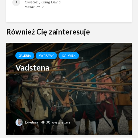
Okręcie: „König David
Menu” cz. 2
Również Cię zainteresuje
GALERIA
WYPRAWY
XVII WIEK
Vadstena
Ewelina
38 wyświetleń