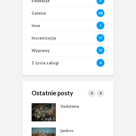
Edukacja
5
Galeria
48
Inne
1
Inscenizacja
17
Wyprawy
31
Z życia załogi
6
Ostatnie posty
ry pod
Vadstena
W
natem św.
2
ja. A.D. 2025 w
h
 Szklanej
r
Jankov