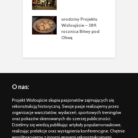
ania z Historią”,
W
ń Podlaski
2
g
urodziny Projektu
h
šanci 1655
Wisłoujście – 389.
rocznica Bitwy pod
w
Oliwą
m
O nas:
Projekt Wisłoujście skupia pasjonatów zajmujących się
rekonstrukcją historyczną. Swoje pasje realizujemy przez
organizacje warsztatów, wydarzeń, sportowych treningów
oraz pokazów skierowanych do szerzej publiczności.
Dzielimy się wiedzą publikując artykuły popularnonaukowe,
realizując prelekcje oraz wystąpienia konferencyjne. Chętnie
współpracujemy z innymi grupami rekonstrukcyjnymi.