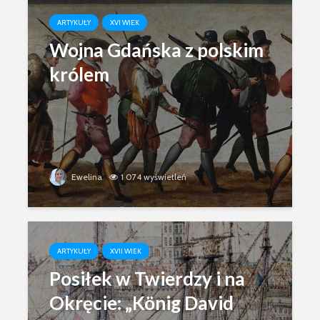
ARTYKUŁY
XVI WIEK
Wojna Gdańska z polskim
królem
Ewelina
1 074 wyświetleń
ARTYKUŁY
XVII WIEK
Posiłek w Twierdzy i na
Okręcie: „König David