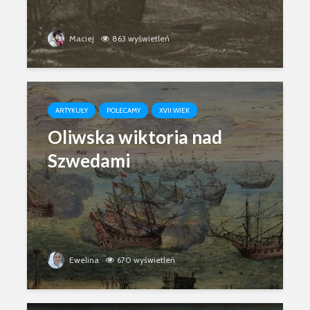
Maciej
863 wyświetleń
ARTYKUŁY
POLECAMY
XVII WIEK
Oliwska wiktoria nad
Szwedami
Ewelina
670 wyświetleń