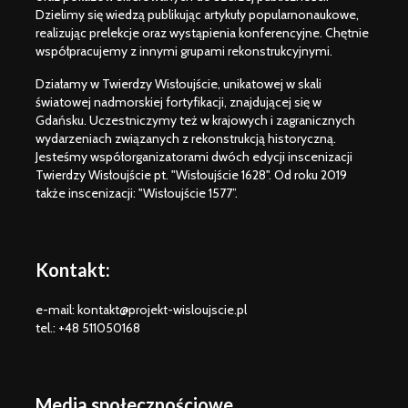
Dzielimy się wiedzą publikując artykuły popularnonaukowe,
realizując prelekcje oraz wystąpienia konferencyjne. Chętnie
współpracujemy z innymi grupami rekonstrukcyjnymi.
Działamy w Twierdzy Wisłoujście, unikatowej w skali
światowej nadmorskiej fortyfikacji, znajdującej się w
Gdańsku. Uczestniczymy też w krajowych i zagranicznych
wydarzeniach związanych z rekonstrukcją historyczną.
Jesteśmy współorganizatorami dwóch edycji inscenizacji
Twierdzy Wisłoujście pt. "Wisłoujście 1628". Od roku 2019
także inscenizacji: "Wisłoujście 1577”.
Kontakt:
e-mail: kontakt@projekt-wisloujscie.pl
tel.: +48 511050168
Media społecznościowe