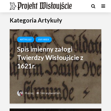
Kategoria Artykuły
ARTYKUŁY
XVII WIEK
Spis imienny załogi
Twierdzy Wisłoujście z
1621r.
Maciej
346 wyświetleń