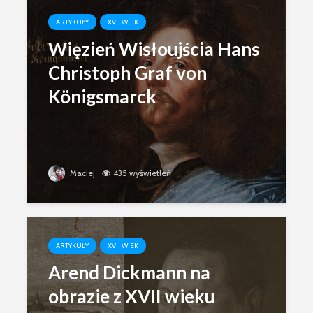
ARTYKUŁY
XVII WIEK
Więzień Wisłoujścia Hans
Christoph Graf von
Königsmarck
Maciej
435 wyświetleń
ARTYKUŁY
XVII WIEK
Arend Dickmann na
obrazie z XVII wieku