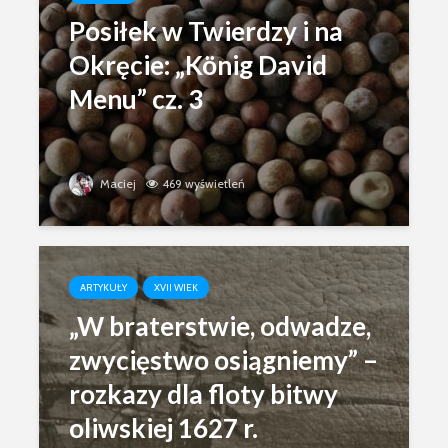
Posiłek w Twierdzy i na
Okręcie: „König David
Menu” cz. 3
Maciej
469 wyświetleń
ARTYKUŁY
XVII WIEK
„W braterstwie, odwadze,
zwycięstwo osiągniemy” –
rozkazy dla floty bitwy
oliwskiej 1627 r.