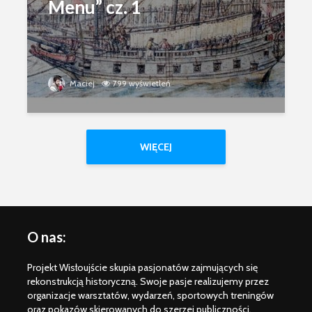
Menu” cz. 1
Maciej
799 wyświetleń
WIĘCEJ
O nas:
Projekt Wisłoujście skupia pasjonatów zajmujących się
rekonstrukcją historyczną. Swoje pasje realizujemy przez
organizacje warsztatów, wydarzeń, sportowych treningów
oraz pokazów skierowanych do szerzej publiczności.