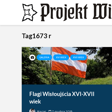
Tag1673 r
GALERIA
XVI WIEK
XVII WIEK
Flagi Wisłoujścia XVI-XVII
wiek
Maciej
7 grudnia 2018