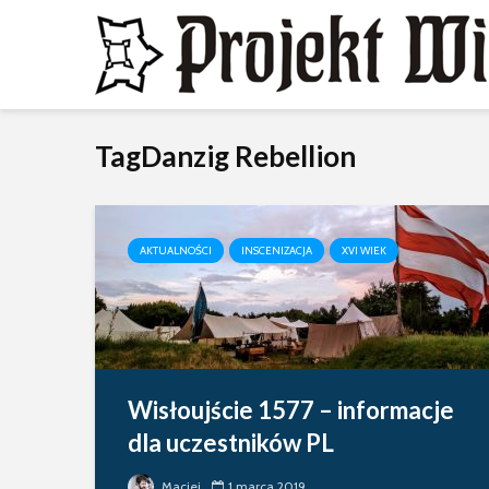
TagDanzig Rebellion
AKTUALNOŚCI
INSCENIZACJA
XVI WIEK
Wisłoujście 1577 – informacje
dla uczestników PL
Maciej
1 marca 2019