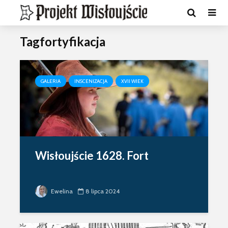
Tagfortyfikacja
GALERIA
INSCENIZACJA
XVII WIEK
Wisłoujście 1628. Fort
Ewelina
8 lipca 2024