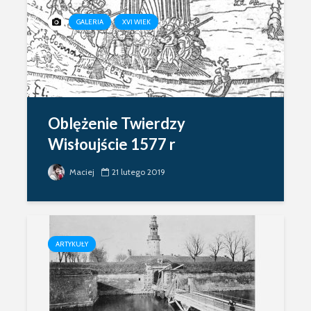
GALERIA
XVI WIEK
Oblężenie Twierdzy
Wisłoujście 1577 r
Maciej
21 lutego 2019
ARTYKUŁY