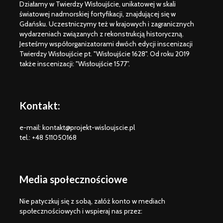
Działamy w Twierdzy Wisłoujście, unikatowej w skali
historycznych
XVI-XVII 
światowej nadmorskiej fortyfikacji, znajdującej się w
Gdańsku. Uczestniczymy też w krajowych i zagranicznych
„W braterstwie,
wydarzeniach związanych z rekonstrukcją historyczną.
odwadze,
Jesteśmy współorganizatorami dwóch edycji inscenizacji
zwycięstwo
Twierdzy Wisłoujście pt. "Wisłoujście 1628". Od roku 2019
osiągniemy” –
także inscenizacji: "Wisłoujście 1577”.
rozkazy dla floty
bitwy oliwskiej 1627
r.
Kontakt:
e-mail: kontakt@projekt-wisloujscie.pl
tel.: +48 511050168
Media społecznościowe
Nie patyczkuj się z sobą, załóż konto w mediach
społecznościowych i wspieraj nas przez: