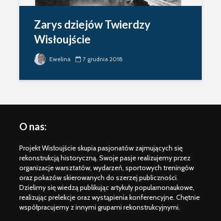
Zarys dziejów Twierdzy
Wisłoujście
Ewelina
7 grudnia 2018
O nas:
Weichselmünde
Posiłek w
1734 – information
i na Okręc
Projekt Wisłoujście skupia pasjonatów zajmujących się
package ENG –
David Men
rekonstrukcją historyczną. Swoje pasje realizujemy przez
event canceled
organizacje warsztatów, wydarzeń, sportowych treningów
Wisłoujści
oraz pokazów skierowanych do szerzej publiczności.
Wisłoujście 1628 /
informacj
Dzielimy się wiedzą publikując artykuły popularnonaukowe,
2025 Informacje
uczestnik
realizując prelekcje oraz wystąpienia konferencyjne. Chętnie
dla grup
współpracujemy z innymi grupami rekonstrukcyjnymi.
rekonstrukcji
Flagi Wisł