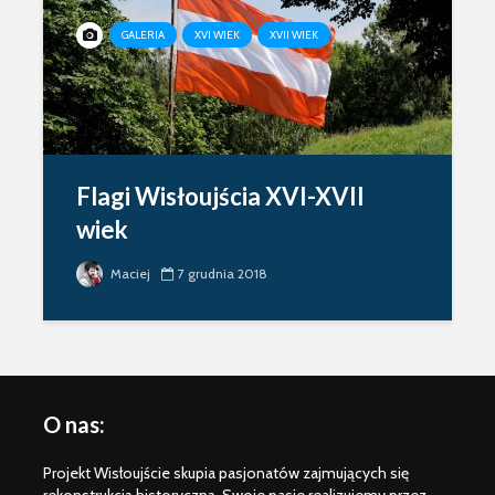
GALERIA
XVI WIEK
XVII WIEK
Flagi Wisłoujścia XVI-XVII
wiek
Maciej
7 grudnia 2018
O nas:
Projekt Wisłoujście skupia pasjonatów zajmujących się