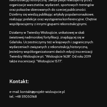
rekonstrukcją historyczną. Swoje pasje realizujemy przez
organizacje warsztatów, wydarzeń, sportowych treningów
oraz pokazów skierowanych do szerzej publiczności.
Dzielimy się wiedzą publikując artykuły popularnonaukowe,
realizując prelekcje oraz wystąpienia konferencyjne. Chętnie
współpracujemy z innymi grupami rekonstrukcyjnymi.
Działamy w Twierdzy Wisłoujście, unikatowej w skali
światowej nadmorskiej fortyfikacji, znajdującej się w
Gdańsku. Uczestniczymy też w krajowych i zagranicznych
wydarzeniach związanych z rekonstrukcją historyczną.
Jesteśmy współorganizatorami dwóch edycji inscenizacji
Twierdzy Wisłoujście pt. "Wisłoujście 1628". Od roku 2019
także inscenizacji: "Wisłoujście 1577”.
Weichselmünde
Posiłek w
1734 – information
i na Okręc
package ENG –
David Men
Kontakt:
event canceled
Wisłoujści
Wisłoujście 1628 /
informacj
e-mail: kontakt@projekt-wisloujscie.pl
2025 Informacje
uczestnik
tel.: +48 511050168
dla grup
rekonstrukcji
Flagi Wisł