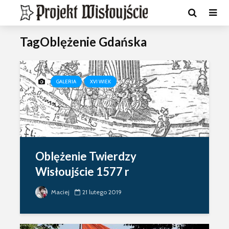
TagOblężenie Gdańska
GALERIA
XVI WIEK
Oblężenie Twierdzy
Wisłoujście 1577 r
Maciej
21 lutego 2019