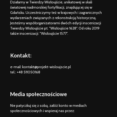
Działamy w Twierdzy Wisłoujście, unikatowej w skali
historycznych
XVI-XVII 
światowej nadmorskiej fortyfikacji, znajdującej się w
Gdańsku. Uczestniczymy też w krajowych i zagranicznych
„W braterstwie,
wydarzeniach związanych z rekonstrukcją historyczną.
odwadze,
Jesteśmy współorganizatorami dwóch edycji inscenizacji
zwycięstwo
Twierdzy Wisłoujście pt. "Wisłoujście 1628". Od roku 2019
osiągniemy” –
także inscenizacji: "Wisłoujście 1577”.
rozkazy dla floty
bitwy oliwskiej 1627
r.
Kontakt:
e-mail: kontakt@projekt-wisloujscie.pl
tel.: +48 511050168
Media społecznościowe
Nie patyczkuj się z sobą, załóż konto w mediach
społecznościowych i wspieraj nas przez: