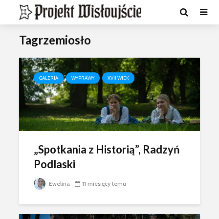
Tagrzemiosło
GALERIA
WYPRAWY
XVII WIEK
„Spotkania z Historią”, Radzyń
Podlaski
Ewelina
11 miesięcy temu