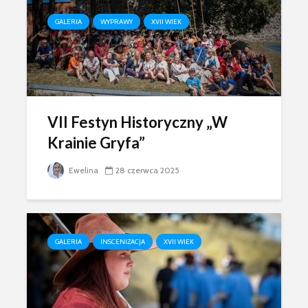
GALERIA
WYPRAWY
XVII WIEK
VII Festyn Historyczny „W
Krainie Gryfa”
Ewelina
28 czerwca 2025
GALERIA
INSCENIZACJA
XVII WIEK