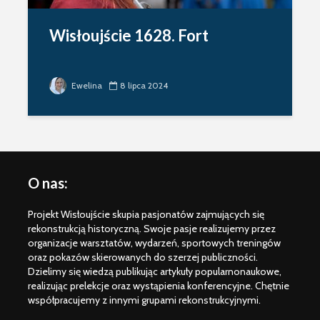
Wisłoujście 1628. Fort
Ewelina
8 lipca 2024
O nas:
Weichselmünde
Posiłek w
1734 – information
i na Okręc
Projekt Wisłoujście skupia pasjonatów zajmujących się
package ENG –
David Men
rekonstrukcją historyczną. Swoje pasje realizujemy przez
event canceled
organizacje warsztatów, wydarzeń, sportowych treningów
Wisłoujści
oraz pokazów skierowanych do szerzej publiczności.
Wisłoujście 1628 /
informacj
Dzielimy się wiedzą publikując artykuły popularnonaukowe,
2025 Informacje
uczestnik
realizując prelekcje oraz wystąpienia konferencyjne. Chętnie
dla grup
współpracujemy z innymi grupami rekonstrukcyjnymi.
rekonstrukcji
Flagi Wisł