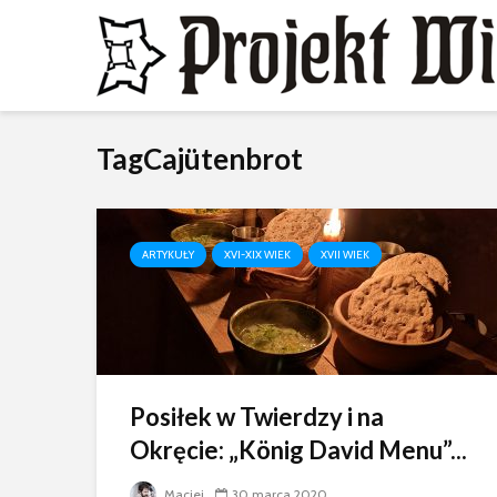
TagCajütenbrot
ARTYKUŁY
XVI-XIX WIEK
XVII WIEK
Posiłek w Twierdzy i na
Okręcie: „König David Menu”...
Maciej
30 marca 2020