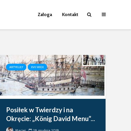
Załoga
Kontakt
ARTYKUŁY
XVII WIEK
Posiłek w Twierdzy i na
Okręcie: „König David Menu”...
Maciej
28 grudnia 2018