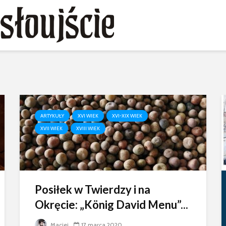
ARTYKUŁY
XVI WIEK
XVI-XIX WIEK
XVII WIEK
XVIII WIEK
Posiłek w Twierdzy i na
Okręcie: „König David Menu”...
Maciej
17 marca 2020