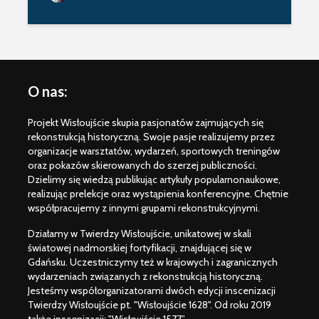
historycznych
XVI-XVII 
„W braterstwie,
odwadze,
zwycięstwo
osiągniemy” –
O nas:
rozkazy dla floty
bitwy oliwskiej 1627
r.
Projekt Wisłoujście skupia pasjonatów zajmujących się
rekonstrukcją historyczną. Swoje pasje realizujemy przez
organizacje warsztatów, wydarzeń, sportowych treningów
oraz pokazów skierowanych do szerzej publiczności.
Dzielimy się wiedzą publikując artykuły popularnonaukowe,
realizując prelekcje oraz wystąpienia konferencyjne. Chętnie
współpracujemy z innymi grupami rekonstrukcyjnymi.
Działamy w Twierdzy Wisłoujście, unikatowej w skali
światowej nadmorskiej fortyfikacji, znajdującej się w
Gdańsku. Uczestniczymy też w krajowych i zagranicznych
wydarzeniach związanych z rekonstrukcją historyczną.
Jesteśmy współorganizatorami dwóch edycji inscenizacji
Twierdzy Wisłoujście pt. "Wisłoujście 1628". Od roku 2019