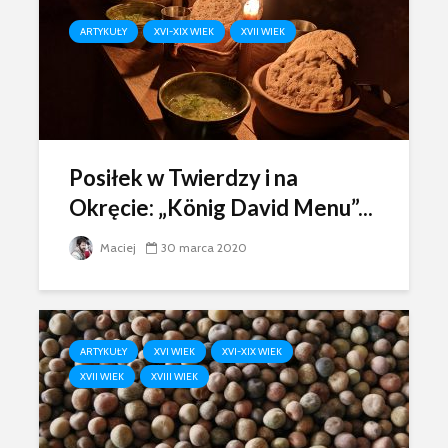
ARTYKUŁY
XVI-XIX WIEK
XVII WIEK
Posiłek w Twierdzy i na
Okręcie: „König David Menu”...
Maciej
30 marca 2020
ARTYKUŁY
XVI WIEK
XVI-XIX WIEK
XVII WIEK
XVIII WIEK