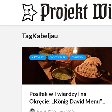
TagKabeljau
ARTYKUŁY
XVI-XIX WIEK
XVII WIEK
Posiłek w Twierdzy i na
Okręcie: „König David Menu”...
Maciej
30 marca 2020