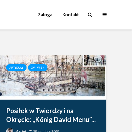
Załoga
Kontakt
ARTYKUŁY
XVII WIEK
Posiłek w Twierdzy i na
Okręcie: „König David Menu”...
Maciej
28 grudnia 2018