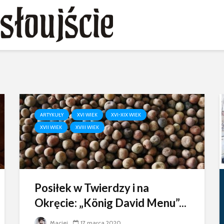
ARTYKUŁY
XVI WIEK
XVI-XIX WIEK
XVII WIEK
XVIII WIEK
Posiłek w Twierdzy i na
Okręcie: „König David Menu”...
Maciej
17 marca 2020