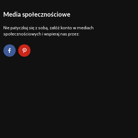
Media społecznościowe
Nie patyczkuj się z sobą, załóż konto w mediach
społecznościowych i wspieraj nas przez:
Weichselmünde
Posiłek w Tw
1734 – information
i na Okręcie:
package ENG –
David Menu” 
event canceled
Wisłoujście 1
Wisłoujście 1628 /
informacje d
2025 Informacje
uczestników
dla grup
rekonstrukcji
Flagi Wisłouj
historycznych
XVI-XVII wie
„W braterstwie,
odwadze,
zwycięstwo