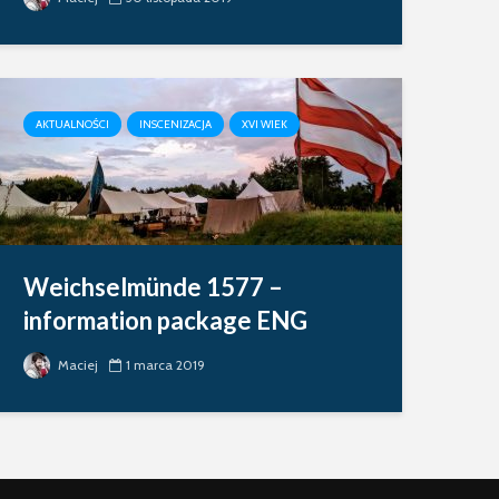
AKTUALNOŚCI
INSCENIZACJA
XVI WIEK
Weichselmünde 1577 –
information package ENG
Maciej
1 marca 2019