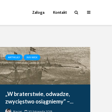
Załoga
Kontakt
ARTYKUŁY
XVII WIEK
„W braterstwie, odwadze,
zwycięstwo osiągniemy” –...
Maciej
30 listopada 2019