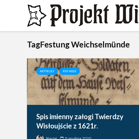
TagFestung Weichselmünde
ARTYKUŁY
XVII WIEK
Spis imienny załogi Twierdzy
Wisłoujście z 1621r.
Maciej
11 grudnia 2020