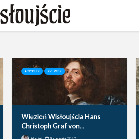
ARTYKUŁY
XVII WIEK
Więzień Wisłoujścia Hans
Christoph Graf von...
Maciej
9 sierpnia 2020