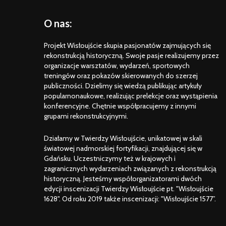
O nas:
Projekt Wisłoujście skupia pasjonatów zajmujących się
rekonstrukcją historyczną. Swoje pasje realizujemy przez
organizacje warsztatów, wydarzeń, sportowych
treningów oraz pokazów skierowanych do szerzej
publiczności. Dzielimy się wiedzą publikując artykuły
popularnonaukowe, realizując prelekcje oraz wystąpienia
konferencyjne. Chętnie współpracujemy z innymi
grupami rekonstrukcyjnymi.
Działamy w Twierdzy Wisłoujście, unikatowej w skali
światowej nadmorskiej fortyfikacji, znajdującej się w
Gdańsku. Uczestniczymy też w krajowych i
zagranicznych wydarzeniach związanych z rekonstrukcją
historyczną. Jesteśmy współorganizatorami dwóch
edycji inscenizacji Twierdzy Wisłoujście pt. "Wisłoujście
1628". Od roku 2019 także inscenizacji: "Wisłoujście 1577”.