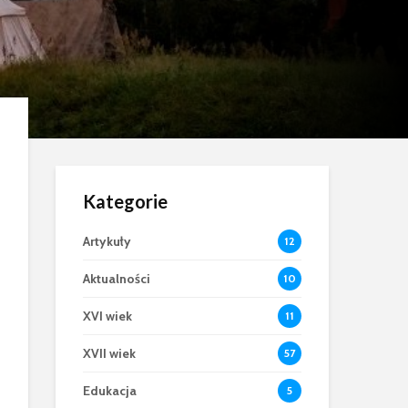
Kategorie
Artykuły
12
Aktualności
10
XVI wiek
11
XVII wiek
57
Edukacja
5