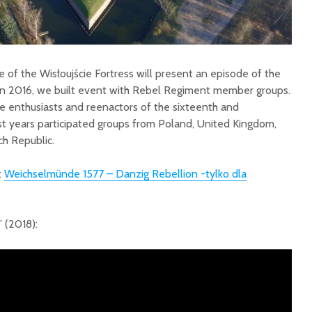
2026 Informacje dla
Radzyń 
grup rekonstrukcji
historycznych
Velké ša
wakacyjny trening
e of the Wisłoujście Fortress will present an episode of the
muszkieterski
7. In 2016, we built event with Rebel Regiment member groups.
he enthusiasts and reenactors of the sixteenth and
st years participated groups from Poland, United Kingdom,
ch Republic.
:
Weichselmünde 1577 – Danzig Rebellion -tylko dla
 (2018):