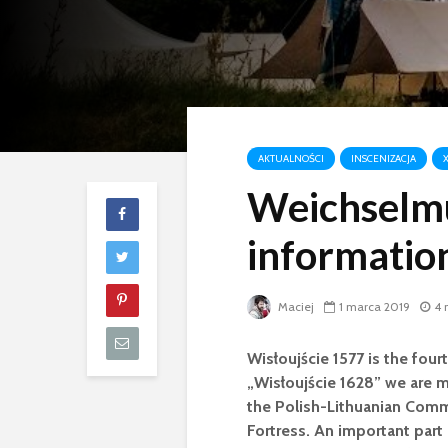
AKTUALNOŚCI
INSCENIZACJA
Weichselm
informatio
Maciej
1 marca 2019
4 
Wisłoujście 1577 is the four
„Wisłoujście 1628” we are mo
the Polish-Lithuanian Comm
Fortress. An important part