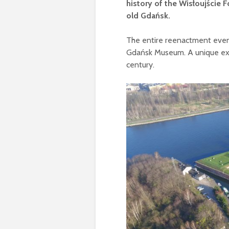
history of the Wisłoujście 
old Gdańsk.
The entire reenactment event 
Gdańsk Museum. A unique examp
century.