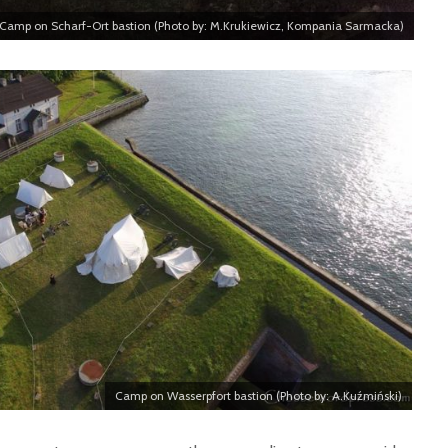
Camp on Scharf-Ort bastion (Photo by: M.Krukiewicz, Kompania Sarmacka)
Camp on Wasserpfort bastion (Photo by: A.Kuźmiński)