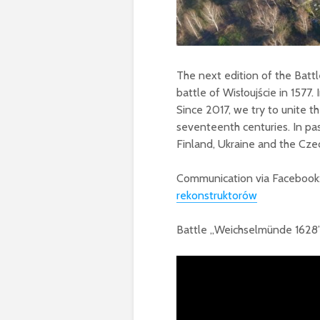
The next edition of the Battl
battle of Wisłoujście in 157
Since 2017, we try to unite t
seventeenth centuries. In pa
Finland, Ukraine and the Cze
Communication via Facebook
rekonstruktorów
Battle „Weichselmünde 1628”