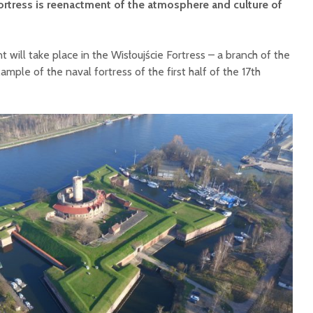
Fortress is reenactment of the atmosphere and culture of
will take place in the Wisłoujście Fortress – a branch of the
le of the naval fortress of the first half of the 17th
Wisłoujście 1628 /
Manewr
2026 Information for
patrona
historical
Andrzeja
reenactment groups
Hucie S
Wisłoujście 1628 /
„Spotkan