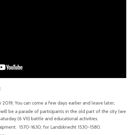
:
y 2019; You can come a few days earlier and leave later;
 will be a parade of participants in the old part of the city (we
aturday (6 VII) battle and educational activities.
uipment: 1570-1630; for Landsknecht 1530-1580.