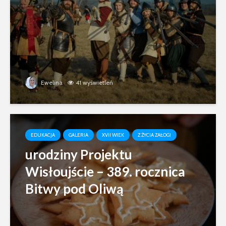
Ewelina
41 wyświetleń
EDUKACJA
GALERIA
XVII WIEK
Z ŻYCIA ZAŁOGI
urodziny Projektu
Wisłoujście – 389. rocznica
Bitwy pod Oliwą