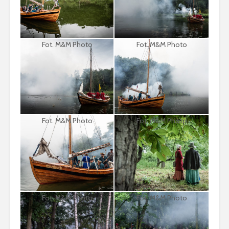
historycznych
XVI-XVII 
„W braterstwie,
odwadze,
Fot. M&M Photo
Fot. M&M Photo
zwycięstwo
osiągniemy” –
rozkazy dla floty
bitwy oliwskiej 1627
r.
Fot. M&M Photo
Fot. M&M Photo
Fot. M&M Photo
Fot. M&M Photo