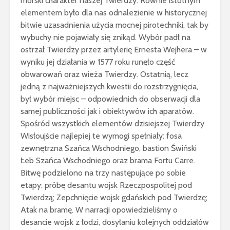
morski charakter naszej Twierdzy. Równie istotnym
elementem było dla nas odnalezienie w historycznej
bitwie uzasadnienia użycia mocnej pirotechniki, tak by
wybuchy nie pojawiały się znikąd. Wybór padł na
ostrzał Twierdzy przez artylerię Ernesta Wejhera – w
wyniku jej działania w 1577 roku runęło część
obwarowań oraz wieża Twierdzy. Ostatnią, lecz
jedną z najważniejszych kwestii do rozstrzygnięcia,
był wybór miejsc – odpowiednich do obserwacji dla
samej publiczności jak i obiektywów ich aparatów.
Spośród wszystkich elementów dzisiejszej Twierdzy
Wisłoujście najlepiej te wymogi spełniały: fosa
zewnętrzna Szańca Wschodniego, bastion Świński
Łeb Szańca Wschodniego oraz brama Fortu Carre.
Bitwę podzielono na trzy następujące po sobie
etapy: próbę desantu wojsk Rzeczpospolitej pod
Twierdzą; Zepchnięcie wojsk gdańskich pod Twierdzę;
Atak na bramę. W narracji opowiedzieliśmy o
desancie wojsk z łodzi, dosyłaniu kolejnych oddziałów