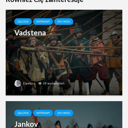
GALERIA
WYPRAWY
XVII WIEK
Vadstena
Ewelina
39 wyświetleń
GALERIA
WYPRAWY
XVII WIEK
Jankov