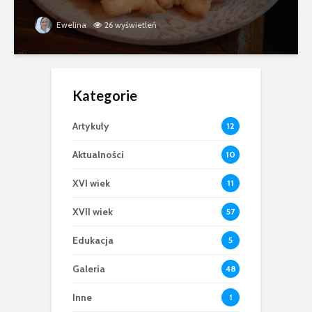
Ewelina
26 wyświetleń
Kategorie
Artykuły
12
Aktualności
10
XVI wiek
11
XVII wiek
57
Edukacja
5
Galeria
48
Inne
1