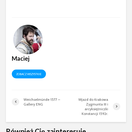
Maciej
ZOBACZ WSZYSTKIE
Weichselmünde 1577 –
Wjazd do Krakowa
Gallery ENG
Zygmunta III i
arcyksiężniczki
Konstancji 1592r.
Również Cię zainteresuje