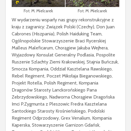
Fot. M. Mielcarek
Fot. M. Mielcarek
W wydarzeniu wsparły nas grupy rekonstrukcyjne z
kraju z zagranicy: Związek Polski (Czechy), Don Juan
Cabrones (Hiszpania), Polish Haiduking Team,
Ogólnopolskie Stowarzyszenie Braci Rycerskiej
Malleus Maleficarum, Chorągiew Jakuba Wejhera,
Wyjazdowy Konsulat Generalny Podlasia, Pospolite
Ruszenie Szlachty Ziemi Krakowskiej, Stajnia Buńczuk,
Smocza Kompania, Oddział Kasztelana Rawskiego,
Rebel Regiment, Poczet Mikołaja Bieganowskiego,
Projekt Rotella, Polish Regiment, Kompania
Dragonów Starosty Lanckorońskiego Pana
Zebrzydowskiego, Nadworna Chorągiew Dragońska
Imci P.Zygmunta z Pleszowic Fredra Kasztelana
Santockiego Starosty Krośnieńskiego, Podolski
Regiment Odprzodowy, Grex Venalium, Kompania
Kaperska, Stowarzyszenie Garnizon Gdańsk,