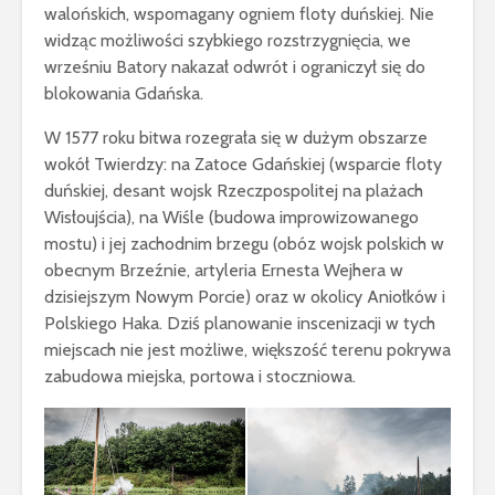
walońskich, wspomagany ogniem floty duńskiej. Nie
widząc możliwości szybkiego rozstrzygnięcia, we
wrześniu Batory nakazał odwrót i ograniczył się do
blokowania Gdańska.
W 1577 roku bitwa rozegrała się w dużym obszarze
wokół Twierdzy: na Zatoce Gdańskiej (wsparcie floty
duńskiej, desant wojsk Rzeczpospolitej na plażach
Wisłoujścia), na Wiśle (budowa improwizowanego
mostu) i jej zachodnim brzegu (obóz wojsk polskich w
obecnym Brzeźnie, artyleria Ernesta Wejhera w
dzisiejszym Nowym Porcie) oraz w okolicy Aniołków i
Weichselmünde
Posiłek w
Polskiego Haka. Dziś planowanie inscenizacji w tych
1734 – information
i na Okręc
miejscach nie jest możliwe, większość terenu pokrywa
package ENG –
David Men
event canceled
zabudowa miejska, portowa i stoczniowa.
Wisłoujści
Wisłoujście 1628 /
informacj
2025 Informacje
uczestnik
dla grup
rekonstrukcji
Flagi Wisł