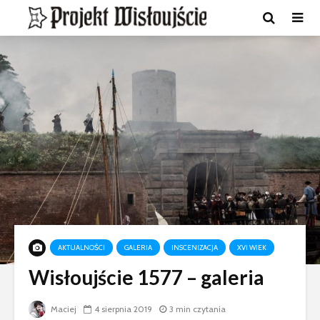
AKTUALNOŚCI
GALERIA
INSCENIZACJA
XVI WIEK
Wisłoujście 1577 – galeria
Maciej
4 sierpnia 2019
3 min czytania