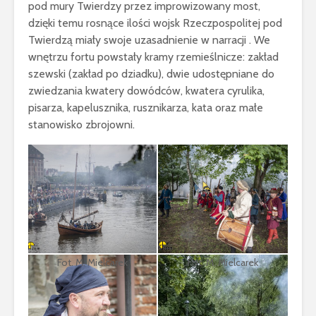
pod mury Twierdzy przez improwizowany most,
dzięki temu rosnące ilości wojsk Rzeczpospolitej pod
Twierdzą miały swoje uzasadnienie w narracji . We
wnętrzu fortu powstały kramy rzemieślnicze: zakład
szewski (zakład po dziadku), dwie udostępniane do
zwiedzania kwatery dowódców, kwatera cyrulika,
pisarza, kapelusznika, rusznikarza, kata oraz małe
stanowisko zbrojowni.
Fot. M. Mielcarek
Fot. M. Mielcarek