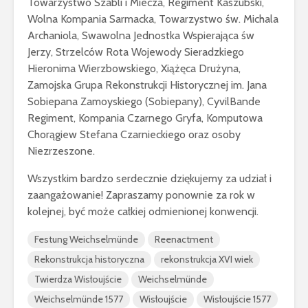
Towarzystwo Szabli i Miecza, Regiment Kaszubski,
Wolna Kompania Sarmacka, Towarzystwo św. Michala
Archaniola, Swawolna Jednostka Wspierająca św
Jerzy, Strzelców Rota Wojewody Sieradzkiego
Hieronima Wierzbowskiego, Xiążęca Drużyna,
Zamojska Grupa Rekonstrukcji Historycznej im. Jana
Sobiepana Zamoyskiego (Sobiepany), CyvilBande
Regiment, Kompania Czarnego Gryfa, Komputowa
Chorągiew Stefana Czarnieckiego oraz osoby
Niezrzeszone.
Wszystkim bardzo serdecznie dziękujemy za udział i
zaangażowanie! Zapraszamy ponownie za rok w
kolejnej, być może całkiej odmienionej konwencji.
Festung Weichselmünde
Reenactment
Rekonstrukcja historyczna
rekonstrukcja XVI wiek
Twierdza Wisłoujście
Weichselmünde
Weichselmünde 1577
Wisłoujście
Wisłoujście 1577