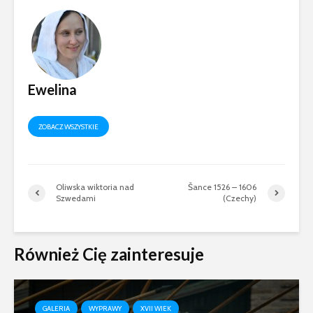
historycznych
XVI-XVII 
„W braterstwie,
odwadze,
zwycięstwo
osiągniemy” –
Ewelina
rozkazy dla floty
bitwy oliwskiej 1627
r.
ZOBACZ WSZYSTKIE
Oliwska wiktoria nad
Šance 1526 – 1606
Szwedami
(Czechy)
Również Cię zainteresuje
GALERIA
WYPRAWY
XVII WIEK