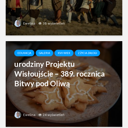
Ewelina
38 wyświetleń
EDUKACJA
GALERIA
XVII WIEK
Z ŻYCIA ZAŁOGI
urodziny Projektu
Wisłoujście – 389. rocznica
Bitwy pod Oliwą
Ewelina
24 wyświetleń