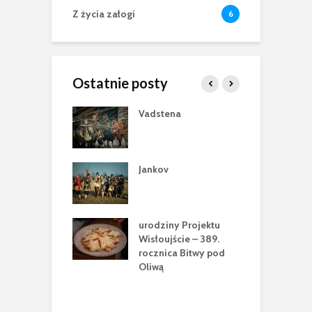
Z życia załogi
6
Ostatnie posty
ry pod
Vadstena
W
natem św.
2
ja. A.D. 2025 w
h
 Szklanej
r
Jankov
ania z Historią”,
W
ń Podlaski
2
g
urodziny Projektu
h
šanci 1655
Wisłoujście – 389.
rocznica Bitwy pod
w
Oliwą
m