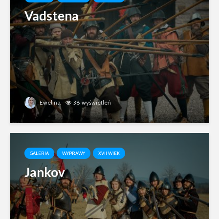
Vadstena
Ewelina
38 wyświetleń
GALERIA
WYPRAWY
XVII WIEK
Jankov