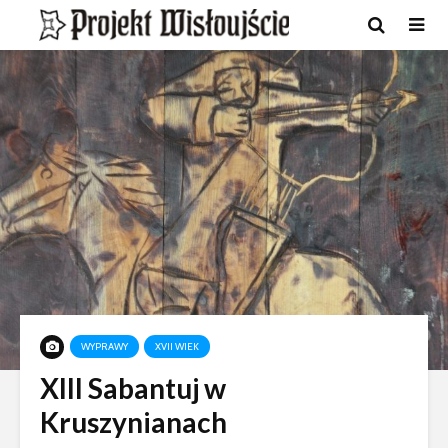
WYPRAWY
XVII WIEK
XIII Sabantuj w
Kruszynianach