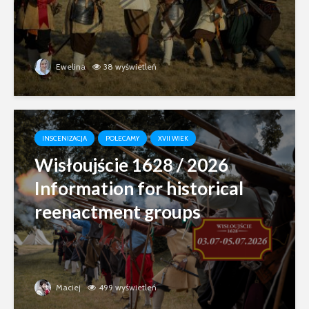
Ewelina
38 wyświetleń
INSCENIZACJA
POLECAMY
XVII WIEK
Wisłoujście 1628 / 2026
Information for historical
reenactment groups
Maciej
499 wyświetleń