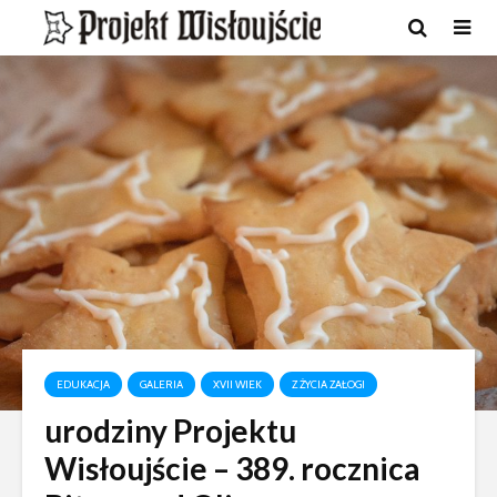
EDUKACJA
GALERIA
XVII WIEK
Z ŻYCIA ZAŁOGI
urodziny Projektu
Wisłoujście – 389. rocznica