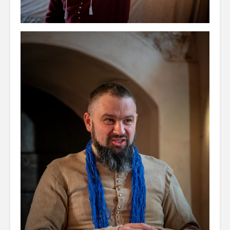
historycznych
XVI-XVII 
„W braterstwie,
odwadze,
zwycięstwo
osiągniemy” –
rozkazy dla floty
bitwy oliwskiej 1627
r.