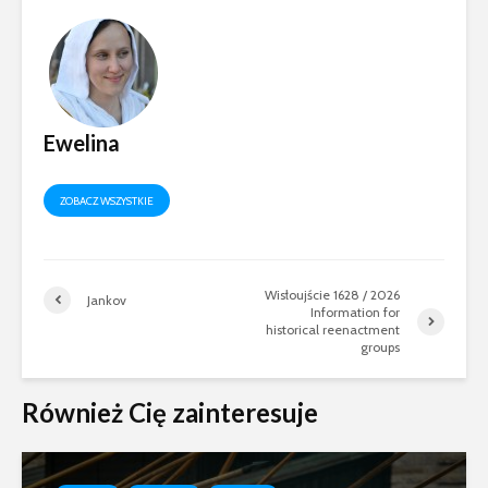
Ewelina
ZOBACZ WSZYSTKIE
Wisłoujście 1628 / 2026
Jankov
Information for
historical reenactment
groups
Również Cię zainteresuje