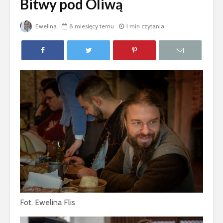
Bitwy pod Oliwą
Ewelina
8 miesięcy temu
1 min czytania
Fot. Ewelina Flis