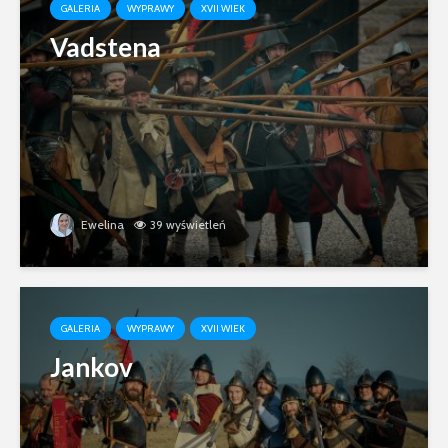
GALERIA
WYPRAWY
XVII WIEK
Vadstena
Ewelina
39 wyświetleń
GALERIA
WYPRAWY
XVII WIEK
Jankov