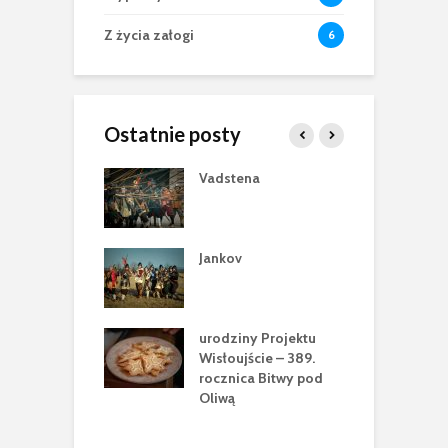
Z życia załogi
6
Ostatnie posty
ry pod
Vadstena
W
natem św.
2
ja. A.D. 2025 w
h
 Szklanej
r
Jankov
ania z Historią”,
W
ń Podlaski
2
g
urodziny Projektu
h
šanci 1655
Wisłoujście – 389.
rocznica Bitwy pod
w
Oliwą
m