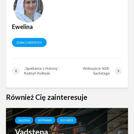
Ewelina
ZOBACZ WSZYSTKIE
„Spotkania z Historią”,
Wisłoujście 1628:
Radzyń Podlaski
backstage
Również Cię zainteresuje
GALERIA
WYPRAWY
XVII WIEK
Vadstena