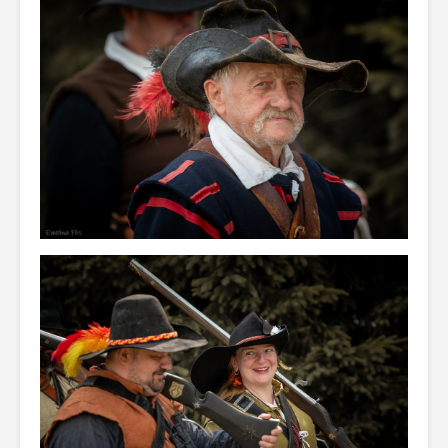
historycznych
XVI-XVII 
„W braterstwie,
odwadze,
zwycięstwo
osiągniemy” –
rozkazy dla floty
bitwy oliwskiej 1627
r.