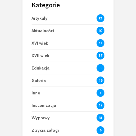
Kategorie
Artykuły
12
Aktualności
10
XVI wiek
11
XVII wiek
57
Edukacja
5
Galeria
48
Inne
1
Inscenizacja
17
Wyprawy
31
Z życia załogi
6