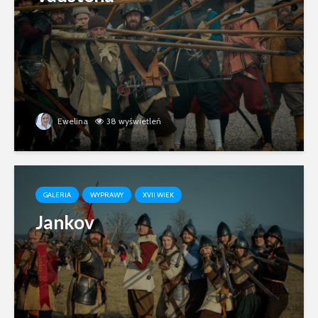
Ewelina
38 wyświetleń
GALERIA
WYPRAWY
XVII WIEK
Jankov