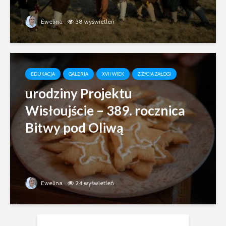
Ewelina
38 wyświetleń
EDUKACJA
GALERIA
XVII WIEK
Z ŻYCIA ZAŁOGI
urodziny Projektu
Wisłoujście – 389. rocznica
Bitwy pod Oliwą
Ewelina
24 wyświetleń