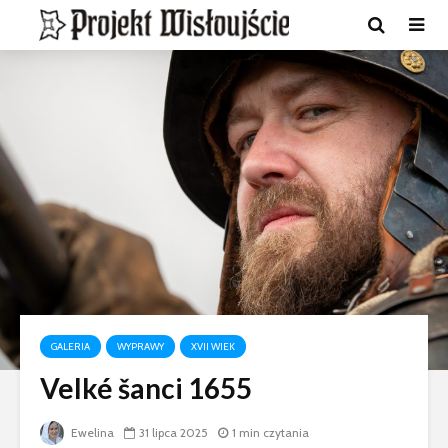
GALERIA
WYPRAWY
XVII WIEK
Velké šanci 1655
Ewelina
31 lipca 2025
1 min czytania