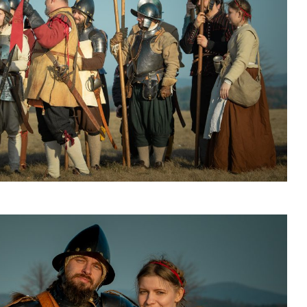
Wisłoujście 1628 /
Manewr
2026 Information for
patrona
historical
Andrzeja
reenactment groups
Hucie S
Wisłoujście 1628 /
„Spotkan