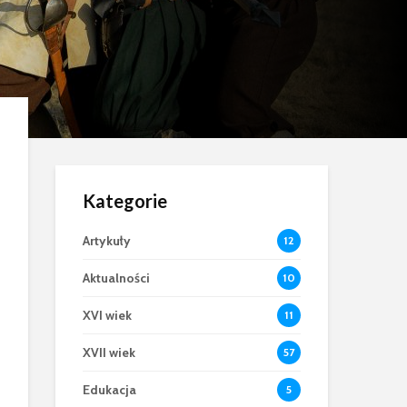
Kategorie
Artykuły
12
Aktualności
10
XVI wiek
11
XVII wiek
57
Edukacja
5