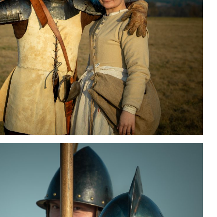
2026 Informacje dla
Radzyń 
grup rekonstrukcji
historycznych
Velké ša
wakacyjny trening
muszkieterski