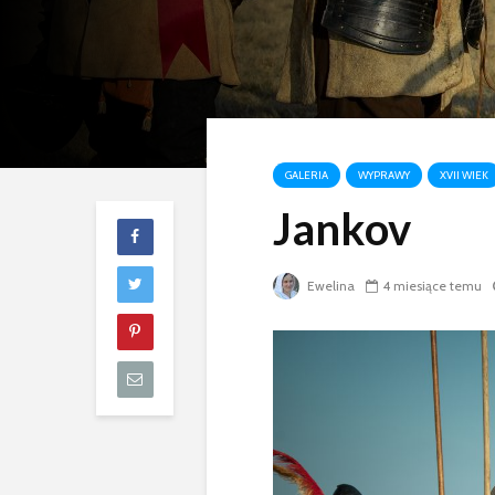
GALERIA
WYPRAWY
XVII WIEK
Jankov
Ewelina
4 miesiące temu