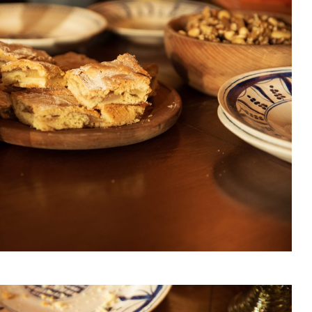
Wisłoujście 1628 /
Manewr
2026 Information for
patrona
historical
Andrzeja
reenactment groups
Hucie S
Wisłoujście 1628 /
„Spotkan