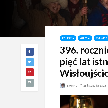
EDUKACJA
GALERIA
XVII WIEK
396. roczni
pięć lat ist
Wisłoujści
Ewelina
23 listopada 2023