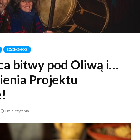
Z ŻYCIA ZAŁOGI
ca bitwy pod Oliwą i…
nienia Projektu
e!
1 min czytania