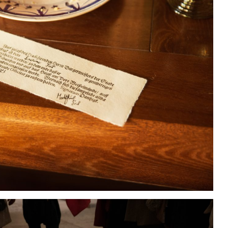
2026 Informacje dla
Radzyń 
grup rekonstrukcji
historycznych
Velké ša
wakacyjny trening
muszkieterski