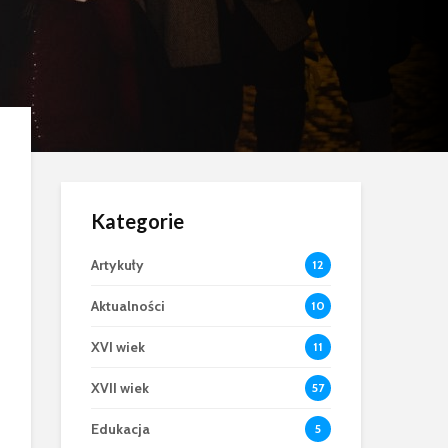
Kategorie
Artykuły
12
Aktualności
10
XVI wiek
11
XVII wiek
57
Edukacja
5