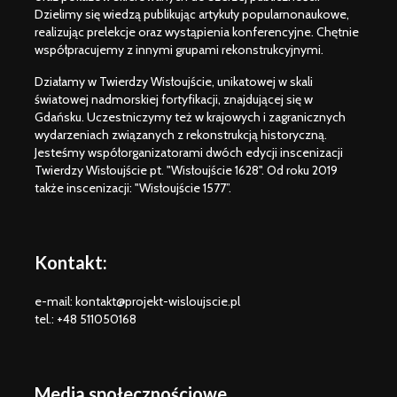
Dzielimy się wiedzą publikując artykuły popularnonaukowe,
realizując prelekcje oraz wystąpienia konferencyjne. Chętnie
współpracujemy z innymi grupami rekonstrukcyjnymi.
Działamy w Twierdzy Wisłoujście, unikatowej w skali
światowej nadmorskiej fortyfikacji, znajdującej się w
Gdańsku. Uczestniczymy też w krajowych i zagranicznych
wydarzeniach związanych z rekonstrukcją historyczną.
Jesteśmy współorganizatorami dwóch edycji inscenizacji
Twierdzy Wisłoujście pt. "Wisłoujście 1628". Od roku 2019
także inscenizacji: "Wisłoujście 1577”.
Kontakt:
e-mail: kontakt@projekt-wisloujscie.pl
tel.: +48 511050168
Media społecznościowe