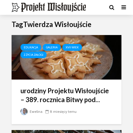
TagTwierdza Wisłoujście
EDUKACJA
GALERIA
XVII WIEK
Z ŻYCIA ZAŁOGI
urodziny Projektu Wisłoujście
– 389. rocznica Bitwy pod...
Ewelina
8 miesięcy temu