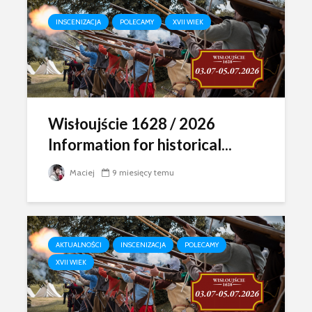
INSCENIZACJA
POLECAMY
XVII WIEK
Wisłoujście 1628 / 2026
Information for historical...
Maciej
9 miesięcy temu
AKTUALNOŚCI
INSCENIZACJA
POLECAMY
XVII WIEK